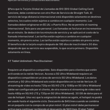
§Para que la Tarjeta Global de Llamadas de $10 ($10 Global Calling Card)
funcione, debe combinarse con otro Plan de Servicio de Straight Talk. El
servicio de larga distancia internacional está disponible solamente en destinos
selectos, los cuales están sujetos a cambios en cualquier momento. Las
llamadas deben originarse en EE.UU. o Puerto Rico. No se permite el roaming
internacional. Solo para uso personal. Las llamadas se facturan en incrementos
de un minuto. Se deducirán los minutos de servicio y se aplicará el costo de la
llamada internacional. Las tarifas están sujetas a cambios en cualquier
momento, sin previo aviso. Las tarifas están sujetas a cambio sin previo aviso.
El beneficio de la tarjeta expira después de 180 días de inactividad o 30 días
después de que su servicio sea suspendido, lo que ocurra primero. Disponible
solamente en línea.
ST Tablet Unlimited+ Plan Disclaimer:
Requiere un dispositivo compatible. Solo disponible para clientes que estén
activando en la red de Verizon. Acceso a 5G Ultra Wideband requiere un
dispositivo compatible en un área de servicio 5G Ultra Wideband. Los datos
premium y 5G Ultra Wideband solo están disponibles en la red de Verizon. El
streaming de video es hasta 720p en 5G/4G LTE y 1080p en 5G Ultra Wideband
(debe ser configurado por el cliente, de otra manera el streaming de video será
hasta 480p en 5G/4G LTE y 720p en 5G Ultra Wideband). 30 GB de datos para el
uso de hotspot. Una vez que la asignación de datos se agote, el hotspot no podrá
ser usado hasta el siguiente ciclo. Descuento de $40/mes cuando se combina
en un paquete con la compra de un plan móvil. El plan móvil debe permanecer
activo para continuar recibiendo el descuento de $40/mes. El plan Tablet