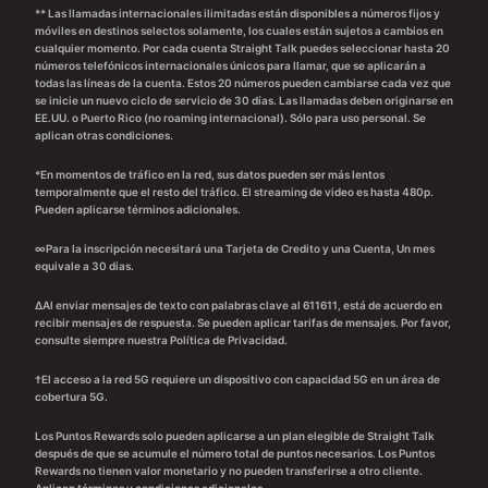
** Las llamadas internacionales ilimitadas están disponibles a números fijos y
móviles en destinos selectos solamente, los cuales están sujetos a cambios en
cualquier momento. Por cada cuenta Straight Talk puedes seleccionar hasta 20
números telefónicos internacionales únicos para llamar, que se aplicarán a
todas las líneas de la cuenta. Estos 20 números pueden cambiarse cada vez que
se inicie un nuevo ciclo de servicio de 30 días. Las llamadas deben originarse en
EE.UU. o Puerto Rico (no roaming internacional). Sólo para uso personal. Se
aplican otras condiciones.
*En momentos de tráfico en la red, sus datos pueden ser más lentos
temporalmente que el resto del tráfico. El streaming de video es hasta 480p.
Pueden aplicarse términos adicionales.
∞Para la inscripción necesitará una Tarjeta de Credito y una Cuenta, Un mes
equivale a 30 dias.
∆Al enviar mensajes de texto con palabras clave al 611611, está de acuerdo en
recibir mensajes de respuesta. Se pueden aplicar tarifas de mensajes. Por favor,
consulte siempre nuestra Política de Privacidad.
†El acceso a la red 5G requiere un dispositivo con capacidad 5G en un área de
cobertura 5G.
Los Puntos Rewards solo pueden aplicarse a un plan elegible de Straight Talk
después de que se acumule el número total de puntos necesarios. Los Puntos
Rewards no tienen valor monetario y no pueden transferirse a otro cliente.
Aplican términos y condiciones adicionales.