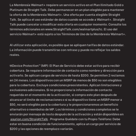
La Membresía Walmart+ requiere un servicio activo en el Plan Ilimitado Gold o
Platinum de Straight Talk. Debe permanecer en un plan elegible para mantener
la oferta de la Membresía Walmart+. Una oferta por cuenta elegible Straight
Talk. Se aplica el uso estándar de datos cuando se accede a Walmart+. Straight
Talk puede cancelar o modificar esta oferta en cualquier momento. Consulte los
términos adicionales en www.StraightTalk.com/walmartplus/tc. El uso del
servicio Walmart+ está sujeto a los Términos de Uso de la Membresía Walmart+.
Al utilizar esta aplicación, es posible que se apliquen tarifas de datos estándar.
La información puede transmitirse con retraso y puede no reflejar los saldos
reales.
ŧŧDevice Protection™ (MP): El Plan de Servicio debe estar activo para recibir
cobertura. Se requiere información de contacto como nombre y dirección para
activarlo. Se aplican cargos de servicio de hasta $200. Se permiten 2 reclamos
en 24 meses. Los dispositivos con un MSRP de menos de $50 no son elegibles
para la cobertura. Excluye condiciones preexistentes. Aplican limitaciones y
exclusiones adicionales. Si no proporciona la información de contacto
requerida en el momento de la activación, si compra este plan después de
alcanzar el límite de reclamaciones o si su dispositivo tiene un MSRP menor a
$50, no será elegible para la cobertura y le proporcionaremos un beneficio
alternativo o reembolso de MP. Los términos y condiciones completos se le
enviarán por mensaje de texto después de la activación y están disponibles en
asurion.com/StraightTalk
. Programa Quédate con tu Propio Teléfono: Debe
estar en buena condición de funcionamiento, aplica un cargo por servicio de
$200 y las opciones de reemplazo variarán.