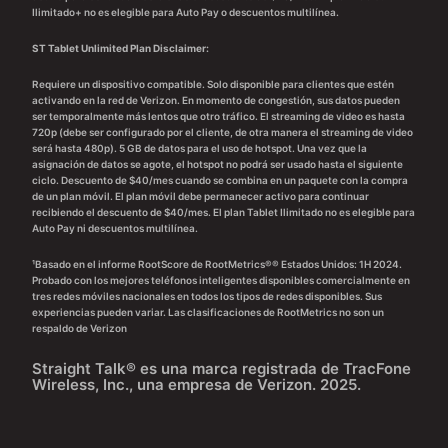
Ilimitado+ no es elegible para Auto Pay o descuentos multilínea.
ST Tablet Unlimited Plan Disclaimer:
Requiere un dispositivo compatible. Solo disponible para clientes que estén
activando en la red de Verizon. En momento de congestión, sus datos pueden
ser temporalmente más lentos que otro tráfico. El streaming de video es hasta
720p (debe ser configurado por el cliente, de otra manera el streaming de video
será hasta 480p). 5 GB de datos para el uso de hotspot. Una vez que la
asignación de datos se agote, el hotspot no podrá ser usado hasta el siguiente
ciclo. Descuento de $40/mes cuando se combina en un paquete con la compra
de un plan móvil. El plan móvil debe permanecer activo para continuar
recibiendo el descuento de $40/mes. El plan Tablet Ilimitado no es elegible para
Auto Pay ni descuentos multilínea.
¹Basado en el informe RootScore de RootMetrics®® Estados Unidos: 1H 2024.
Probado con los mejores teléfonos inteligentes disponibles comercialmente en
tres redes móviles nacionales en todos los tipos de redes disponibles. Sus
experiencias pueden variar. Las clasificaciones de RootMetrics no son un
respaldo de Verizon
Straight Talk® es una marca registrada de TracFone
Wireless, Inc., una empresa de Verizon. 2025.